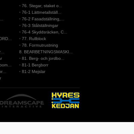
•
76. Stegar, staket o...
•
76-1 Lättmetallställ...
..
•
76-2 Fasadställning,...
•
76-3 Stålställningar
•
76-4 Skyddsräcken, C...
ORD...
•
77. Rullblock
•
78. Formutrustning
...
8. BEARBETNINGSMASKI...
ar
•
81. Berg- och jordbo...
bom...
•
81-1 Bergborr
r...
•
81-2 Mejslar
r