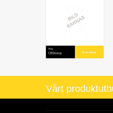
Pris:
Läs mer
Offereras
Vårt produktut