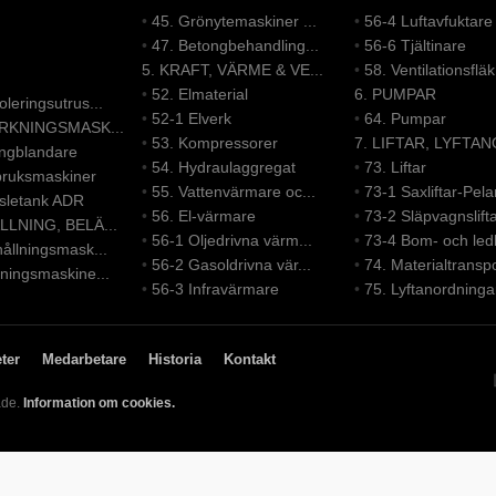
•
45. Grönytemaskiner ...
•
56-4 Luftavfuktare
•
47. Betongbehandling...
•
56-6 Tjältinare
5. KRAFT, VÄRME & VE...
•
58. Ventilationsfläk.
•
52. Elmaterial
6. PUMPAR
leringsutrus...
•
52-1 Elverk
•
64. Pumpar
ERKNINGSMASK...
•
53. Kompressorer
7. LIFTAR, LYFTAN
ongblandare
•
54. Hydraulaggregat
•
73. Liftar
bruksmaskiner
•
55. Vattenvärmare oc...
•
73-1 Saxliftar-Pelar
nsletank ADR
•
56. El-värmare
•
73-2 Släpvagnslift
LLNING, BELÄ...
•
56-1 Oljedrivna värm...
•
73-4 Bom- och led
ållningsmask...
•
56-2 Gasoldrivna vär...
•
74. Materialtranspo
ningsmaskine...
•
56-3 Infravärmare
•
75. Lyftanordninga
ter
Medarbetare
Historia
Kontakt
ade.
Information om cookies.