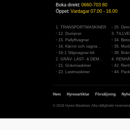
Boka direkt:
0660-703 80
Öppet:
Vardagar 07.00 - 16.00
1. TRANSPORTMASKINER
•
25. Demo
•
12. Dumprar
3. TILLV
•
15. Pallyftvagnar
•
34. Bet
•
16. Kärror och vagna...
•
35. Mur
•
16-1 Släpvagnar-bil
•
38. Brä
2. GRÄV- LAST- & DEM...
4. RENHÅ
•
21. Grävmaskiner
•
42. Renh
•
22. Lastmaskiner
•
44. Pack
Hem
Hyresartiklar
Försäljning
Nyhe
© 2026 Hyres-Maskiner. Alla rättigheter reserver