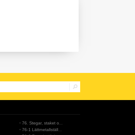
•
76. Stegar, staket o...
•
76-1 Lättmetallställ...