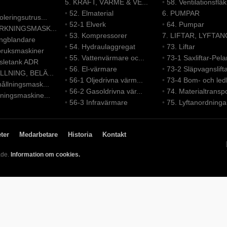
5. KRAFT, VÄRME & VE...
•
58. Ventilationsfläk.
•
52. Elmaterial
6. PUMPAR
leringsutrus...
•
52-1 Elverk
•
64. Pumpar
ERKNINGSMASK...
•
53. Kompressorer
7. LIFTAR, LYFTAN
ongblandare
•
54. Hydraulaggregat
•
73. Liftar
bruksmaskiner
•
55. Vattenvärmare oc...
•
73-1 Saxliftar-Pelar
nsletank ADR
•
56. El-värmare
•
73-2 Släpvagnslift
LLNING, BELÄ...
•
56-1 Oljedrivna värm...
•
73-4 Bom- och led
ållningsmask...
•
56-2 Gasoldrivna vär...
•
74. Materialtranspo
ningsmaskine...
•
56-3 Infravärmare
•
75. Lyftanordninga
ter
Medarbetare
Historia
Kontakt
ade.
Information om cookies.