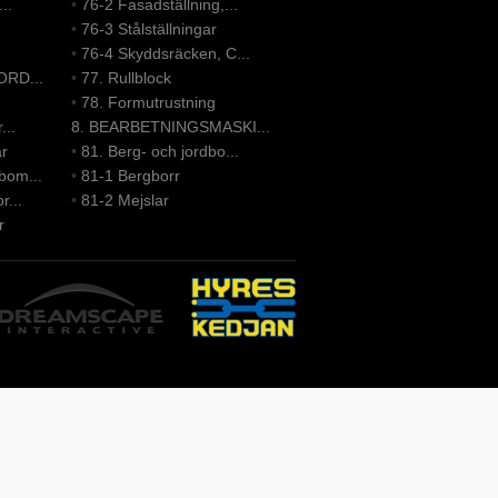
..
•
76-2 Fasadställning,...
•
76-3 Stålställningar
•
76-4 Skyddsräcken, C...
ORD...
•
77. Rullblock
•
78. Formutrustning
...
8. BEARBETNINGSMASKI...
ar
•
81. Berg- och jordbo...
bom...
•
81-1 Bergborr
r...
•
81-2 Mejslar
r