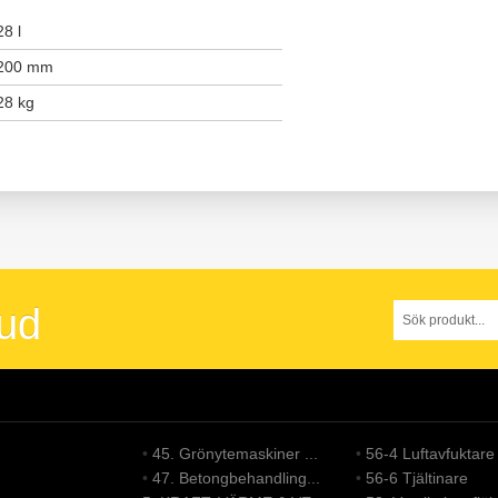
28 l
200 mm
28 kg
bud
•
45. Grönytemaskiner ...
•
56-4 Luftavfuktare
•
47. Betongbehandling...
•
56-6 Tjältinare