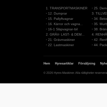
1. TRANSPORTMASKINER
•
25. Demo
•
12. Dumprar
3. TILLV
•
15. Pallyftvagnar
•
34. Bet
•
16. Kärror och vagna...
•
35. Mur
•
16-1 Släpvagnar-bil
•
38. Brä
2. GRÄV- LAST- & DEM...
4. RENHÅ
•
21. Grävmaskiner
•
42. Renh
•
22. Lastmaskiner
•
44. Pack
Hem
Hyresartiklar
Försäljning
Nyhe
© 2026 Hyres-Maskiner. Alla rättigheter reserver