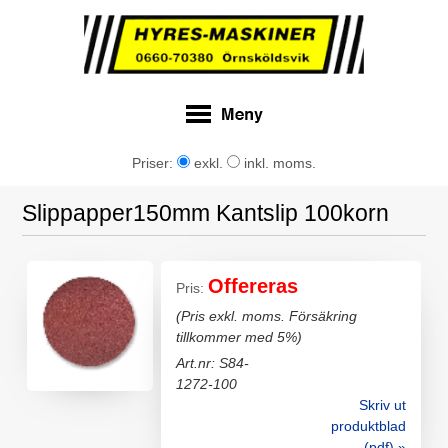
Priser:
exkl.
inkl. moms.
Slippapper150mm Kantslip 100korn
Offereras
Pris:
(Pris exkl. moms. Försäkring
tillkommer med 5%)
Art.nr: S84-
1272-100
Skriv ut
produktblad
(pdf) »