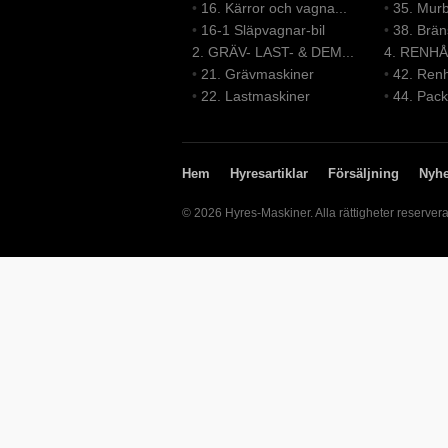
•
16. Kärror och vagna...
•
35. Mur
•
16-1 Släpvagnar-bil
•
38. Brä
2. GRÄV- LAST- & DEM...
4. RENHÅ
•
21. Grävmaskiner
•
42. Renh
•
22. Lastmaskiner
•
44. Pack
Hem
Hyresartiklar
Försäljning
Nyhe
© 2026 Hyres-Maskiner. Alla rättigheter reserver