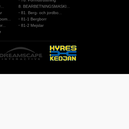
•
78. Formutrustning
...
8. BEARBETNINGSMASKI...
ar
•
81. Berg- och jordbo...
bom...
•
81-1 Bergborr
r...
•
81-2 Mejslar
r