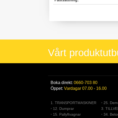
Fastsättning:
Vårt produktut
Boka direkt:
0660-703 80
Öppet:
Vardagar 07.00 - 16.00
1. TRANSPORTMASKINER
•
25. Demo
•
12. Dumprar
3. TILLV
•
15. Pallyftvagnar
•
34. Bet