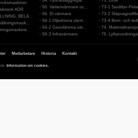
•
54. Hydraulaggregat
•
73. Liftar
bruksmaskiner
•
55. Vattenvärmare oc...
•
73-1 Saxliftar-Pelar
nsletank ADR
•
56. El-värmare
•
73-2 Släpvagnslift
LLNING, BELÄ...
•
56-1 Oljedrivna värm...
•
73-4 Bom- och led
ållningsmask...
•
56-2 Gasoldrivna vär...
•
74. Materialtranspo
ningsmaskine...
•
56-3 Infravärmare
•
75. Lyftanordninga
ter
Medarbetare
Historia
Kontakt
ade.
Information om cookies.