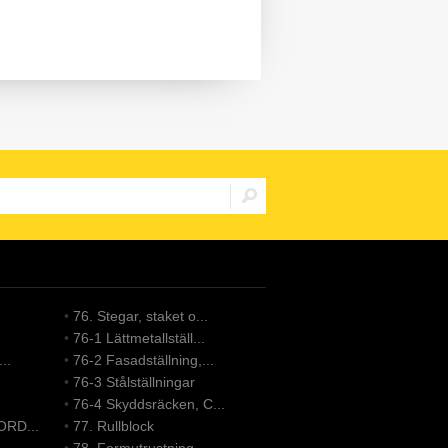
•
76. Stegar, staket o...
•
76-1 Lättmetallställ...
..
•
76-2 Fasadställning,...
•
76-3 Stålställningar
•
76-4 Skyddsräcken, C...
ORD...
•
77. Rullblock