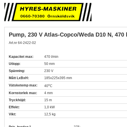
Pump, 230 V Atlas-Copco/Weda D10 N, 470 
Art.nr 64-2422-02
Kapacitet max:
470 l/min
Utlopp:
50 mm
Spänning:
230 V
Mått LxBxH:
185x225x395 mm
o
Vätsketemp max:
40
C
Kornstorlek max:
4 mm
Tryckhöjd:
15 m
Effekt:
1,0 kW
Vikt:
12,5 kg