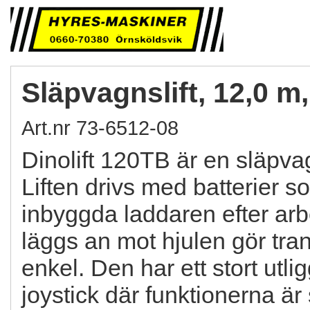
Släpvagnslift, 12,0 m,
Art.nr 73-6512-08
Dinolift 120TB är en släpva
Liften drivs med batterier s
inbyggda laddaren efter arb
läggs an mot hjulen gör tra
enkel. Den har ett stort utl
joystick där funktionerna är