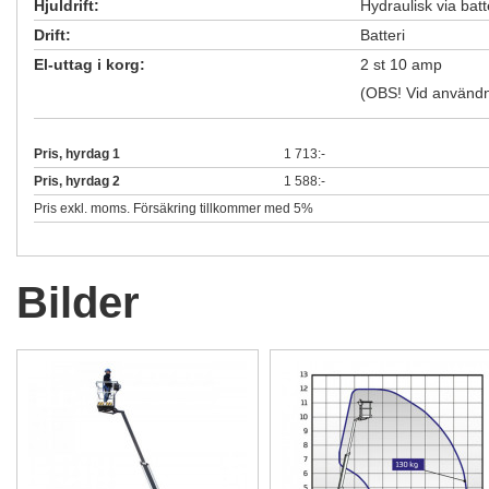
Hjuldrift:
Hydraulisk via batt
Drift:
Batteri
El-uttag i korg:
2 st 10 amp
(OBS! Vid användnin
Pris, hyrdag 1
1 713:-
Pris, hyrdag 2
1 588:-
Pris exkl. moms. Försäkring tillkommer med 5%
Bilder