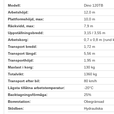
Modell:
Dino 120TB
Arbetshöjd:
12,0 m
Plattformshöjd, max:
10,0 m
Räckvidd, max:
7,9 m
Uppställningsbredd:
3,15 / 3,55 m
Arbetskorg:
0,7 x 0,8 m (rund 
Transport bredd:
1,72 m
Transport längd:
5,56 m
Transporthöjd:
1,95 m
Maxlast i korg:
130 kg
Totalvikt:
1360 kg
Transport efter bil:
80 km/h
Lägsta tillåtna arbetstemperatur:
-20°C
Backtagningsförmåga:
25%
Bomrotation:
Obegränsad
Stödben:
Hydrauliska