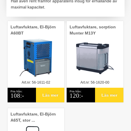
Håll även rent framför apparatens insug för erhållande av
maximal kapacitet.
Luftavfuktare, El-Björn
Luftavfuktare, sorption
A60BT
Munter M13Y
Art.nr: 56-1611-02
Art.nr: 56-1620-00
Pris från:
Pris från:
108:-
120:-
Läs mer
Läs mer
Luftavfuktare, El-Björn
A65T, stor ...