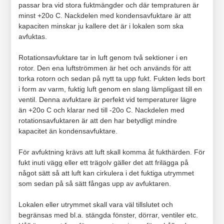
passar bra vid stora fuktmängder och där tempraturen är
minst +20
o
C. Nackdelen med kondensavfuktare är att
kapaciten minskar ju kallere det är i lokalen som ska
avfuktas.
Rotationsavfuktare tar in luft genom två sektioner i en
rotor. Den ena luftströmmen är het och används för att
torka rotorn och sedan på nytt ta upp fukt. Fukten leds bort
i form av varm, fuktig luft genom en slang lämpligast till en
ventil. Denna avfuktare är perfekt vid temperaturer lägre
än +20
o
C och klarar ned till -20
o
C. Nackdelen med
rotationsavfuktaren är att den har betydligt mindre
kapacitet än kondensavfuktare.
För avfuktning krävs att luft skall komma åt fukthärden. För
fukt inuti vägg eller ett trägolv gäller det att frilägga på
något sätt så att luft kan cirkulera i det fuktiga utrymmet
som sedan på så sätt fångas upp av avfuktaren.
Lokalen eller utrymmet skall vara väl tillslutet och
begränsas med bl.a. stängda fönster, dörrar, ventiler etc.