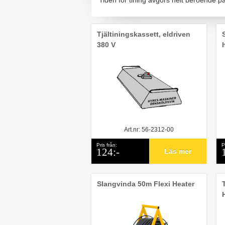
Tiden för tining avgörs helt beroende p
Tjältiningskassett, eldriven
380 V
Art.nr: 56-2312-00
Pris från:
P
124:-
Läs mer
Slangvinda 50m Flexi Heater