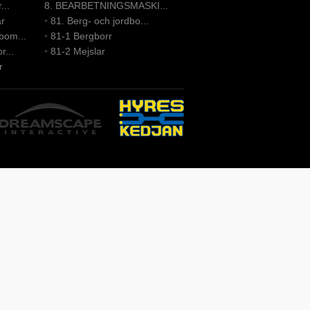
...
8. BEARBETNINGSMASKI...
ar
•
81. Berg- och jordbo...
bom...
•
81-1 Bergborr
r...
•
81-2 Mejslar
r