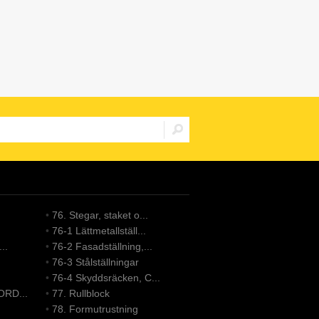
•
76. Stegar, staket o...
•
76-1 Lättmetallställ...
..
•
76-2 Fasadställning,...
•
76-3 Stålställningar
•
76-4 Skyddsräcken, C...
ORD...
•
77. Rullblock
•
78. Formutrustning