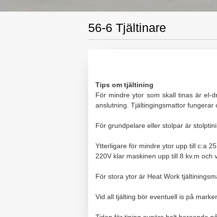
56-6 Tjältinare
Tips om tjältining
För mindre ytor som skall tinas är el-
anslutning. Tjältingingsmattor fungerar
För grundpelare eller stolpar är stolpti
Ytterligare för mindre ytor upp till c:a
220V klar maskinen upp till 8 kv.m och v
För stora ytor är Heat Work tjältining
Vid all tjälting bör eventuell is på mar