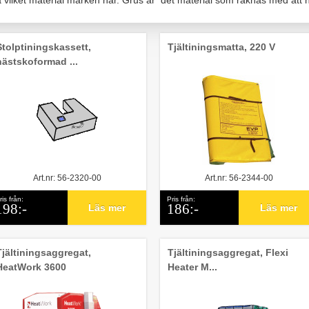
å vilket material marken har. Grus är det material som räknas med att h
Stolptiningskassett,
Tjältiningsmatta, 220 V
hästskoformad ...
Art.nr: 56-2320-00
Art.nr: 56-2344-00
ris från:
Pris från:
198:-
186:-
Läs mer
Läs mer
Tjältiningsaggregat,
Tjältiningsaggregat, Flexi
HeatWork 3600
Heater M...