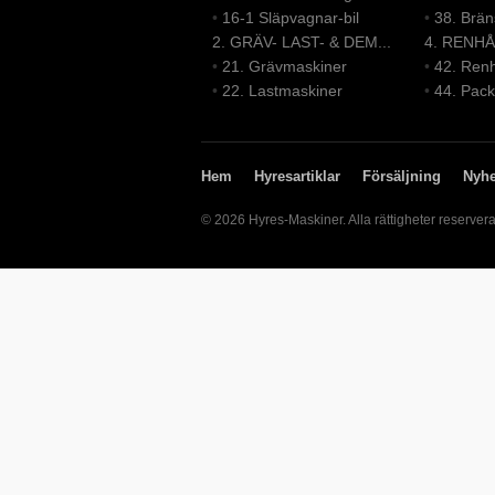
•
16-1 Släpvagnar-bil
•
38. Brä
2. GRÄV- LAST- & DEM...
4. RENHÅ
•
21. Grävmaskiner
•
42. Renh
•
22. Lastmaskiner
•
44. Pack
Hem
Hyresartiklar
Försäljning
Nyhe
© 2026 Hyres-Maskiner. Alla rättigheter reserver