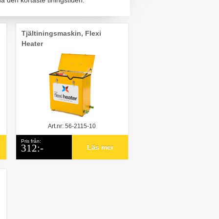
a den kortaste tiningstiden.
Tjältiningsmaskin, Flexi
Heater
Art.nr: 56-2115-10
Pris från:
312:-
Läs mer