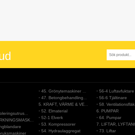
bud
•
45. Grönytemaskiner ...
•
56-4 Luftavfuktare
•
47. Betongbehandling...
•
56-6 Tjältinare
5. KRAFT, VÄRME & VE...
•
58. Ventilationsfläk.
•
52. Elmaterial
6. PUMPAR
leringsutrus...
•
52-1 Elverk
•
64. Pumpar
ERKNINGSMASK...
•
53. Kompressorer
7. LIFTAR, LYFTAN
ongblandare
•
54. Hydraulaggregat
•
73. Liftar
bruksmaskiner