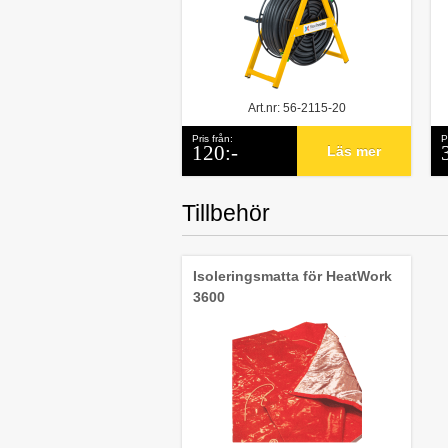
Art.nr: 56-2115-20
Pris från:
P
120:-
Läs mer
Tillbehör
Isoleringsmatta för HeatWork
3600