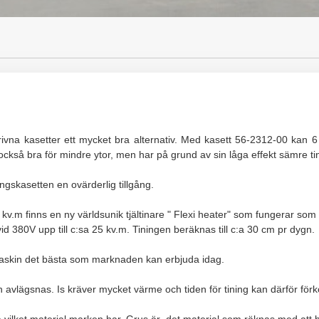
drivna kasetter ett mycket bra alternativ. Med kasett 56-2312-00 kan 6
 också bra för mindre ytor, men har på grund av sin låga effekt sämre t
ningskasetten en ovärderlig tillgång.
 25 kv.m finns en ny världsunik tjältinare " Flexi heater" som fungerar s
id 380V upp till c:sa 25 kv.m. Tiningen beräknas till c:a 30 cm pr dygn.
smaskin det bästa som marknaden kan erbjuda idag.
ken avlägsnas. Is kräver mycket värme och tiden för tining kan därför för