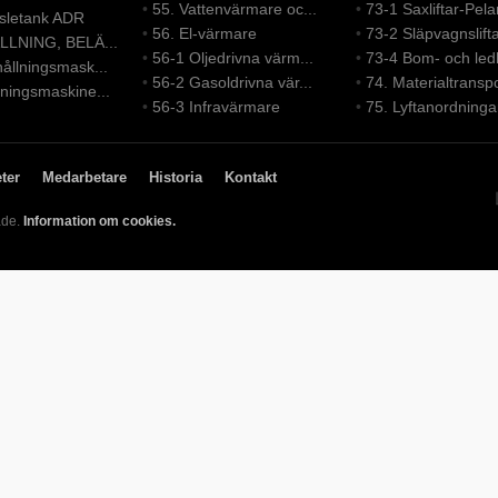
•
55. Vattenvärmare oc...
•
73-1 Saxliftar-Pelar
nsletank ADR
•
56. El-värmare
•
73-2 Släpvagnslift
LLNING, BELÄ...
•
56-1 Oljedrivna värm...
•
73-4 Bom- och led
ållningsmask...
•
56-2 Gasoldrivna vär...
•
74. Materialtranspo
ningsmaskine...
•
56-3 Infravärmare
•
75. Lyftanordninga
ter
Medarbetare
Historia
Kontakt
ade.
Information om cookies.