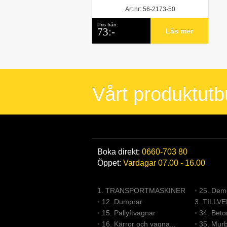
Art.nr: 56-2173-50
Pris från:
73:-
Läs mer
Vårt produktut
Boka direkt:
0660-703 80
Öppet:
Vardagar 07.00 - 16.00
1. TRANSPORTMASKINER
•
25. Demo
•
12. Dumprar
3. TILLV
•
15. Pallyftvagnar
•
34. Bet
•
16. Kärror och vagna...
•
35. Mur