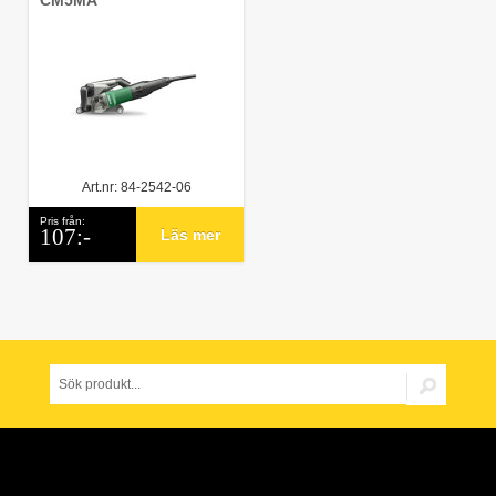
CM5MA
Art.nr: 84-2542-06
Pris från:
107:-
Läs mer