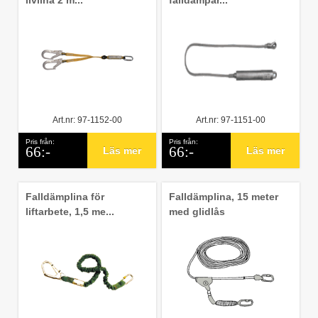
livlina 2 m...
falldämpar...
Art.nr: 97-1152-00
Art.nr: 97-1151-00
Pris från:
Pris från:
66:-
66:-
Läs mer
Läs mer
Falldämplina för
Falldämplina, 15 meter
liftarbete, 1,5 me...
med glidlås