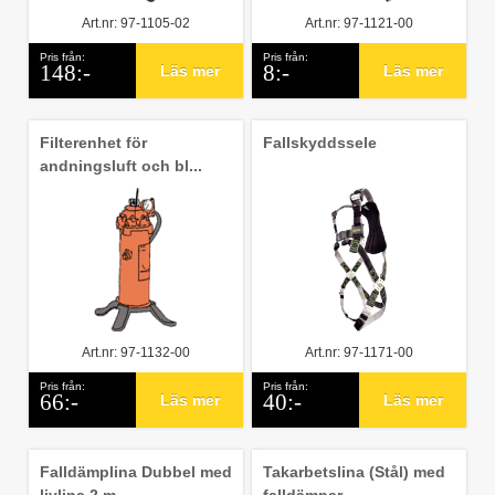
Art.nr: 97-1105-02
Art.nr: 97-1121-00
Pris från:
Pris från:
148:-
8:-
Läs mer
Läs mer
Filterenhet för
Fallskyddssele
andningsluft och bl...
Art.nr: 97-1132-00
Art.nr: 97-1171-00
Pris från:
Pris från:
66:-
40:-
Läs mer
Läs mer
Falldämplina Dubbel med
Takarbetslina (Stål) med