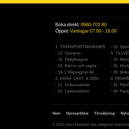
Boka direkt:
0660-703 80
Öppet:
Vardagar 07.00 - 16.00
1. TRANSPORTMASKINER
•
25. Demo
•
12. Dumprar
3. TILLV
•
15. Pallyftvagnar
•
34. Bet
•
16. Kärror och vagna...
•
35. Mur
•
16-1 Släpvagnar-bil
•
38. Brä
2. GRÄV- LAST- & DEM...
4. RENHÅ
•
21. Grävmaskiner
•
42. Renh
•
22. Lastmaskiner
•
44. Pack
Hem
Hyresartiklar
Försäljning
Nyhe
© 2026 Hyres-Maskiner. Alla rättigheter reserver