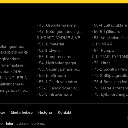
•
45. Grönytemaskiner ...
•
56-4 Luftavfuktare
•
47. Betongbehandling...
•
56-6 Tjältinare
5. KRAFT, VÄRME & VE...
•
58. Ventilationsfläk.
•
52. Elmaterial
6. PUMPAR
leringsutrus...
•
52-1 Elverk
•
64. Pumpar
ERKNINGSMASK...
•
53. Kompressorer
7. LIFTAR, LYFTAN
ongblandare
•
54. Hydraulaggregat
•
73. Liftar
bruksmaskiner
•
55. Vattenvärmare oc...
•
73-1 Saxliftar-Pelar
nsletank ADR
•
56. El-värmare
•
73-2 Släpvagnslift
LLNING, BELÄ...
•
56-1 Oljedrivna värm...
•
73-4 Bom- och led
ållningsmask...
•
56-2 Gasoldrivna vär...
•
74. Materialtranspo
ningsmaskine...
•
56-3 Infravärmare
•
75. Lyftanordninga
ter
Medarbetare
Historia
Kontakt
ade.
Information om cookies.