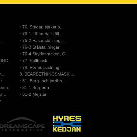
•
76. Stegar, staket o...
•
76-1 Lättmetallställ...
..
•
76-2 Fasadställning,...
•
76-3 Stålställningar
•
76-4 Skyddsräcken, C...
ORD...
•
77. Rullblock
•
78. Formutrustning
...
8. BEARBETNINGSMASKI...
ar
•
81. Berg- och jordbo...
bom...
•
81-1 Bergborr
r...
•
81-2 Mejslar
r