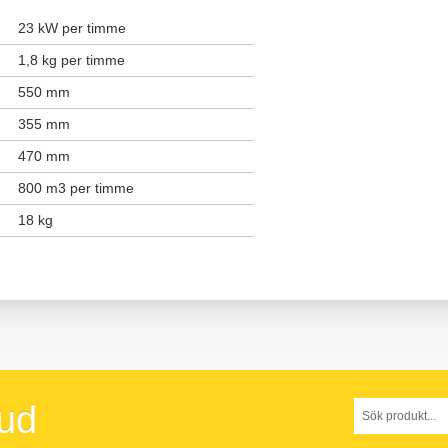
23 kW per timme
1,8 kg per timme
550 mm
355 mm
470 mm
800 m
3
per timme
18 kg
bud