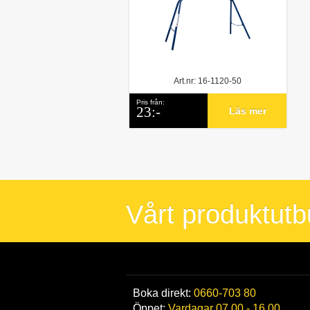
Art.nr: 16-1120-50
Pris från:
23:-
Läs mer
Vårt produktut
Boka direkt:
0660-703 80
Öppet:
Vardagar 07.00 - 16.00