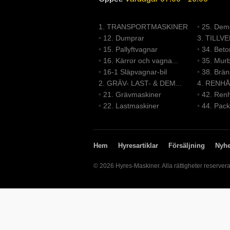
1. TRANSPORTMASKINER
•
25. Demo
•
12. Dumprar
3. TILLV
•
15. Pallyftvagnar
•
34. Bet
•
16. Kärror och vagna...
•
35. Mur
•
16-1 Släpvagnar-bil
•
38. Brä
2. GRÄV- LAST- & DEM...
4. RENHÅ
•
21. Grävmaskiner
•
42. Renh
•
22. Lastmaskiner
•
44. Pack
Hem
Hyresartiklar
Försäljning
Nyhe
© 2026 Hyres-Maskiner. Alla rättigheter reserver