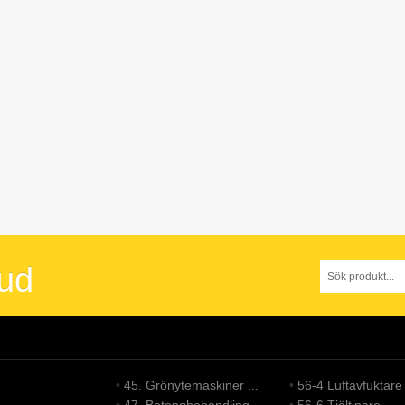
bud
•
45. Grönytemaskiner ...
•
56-4 Luftavfuktare