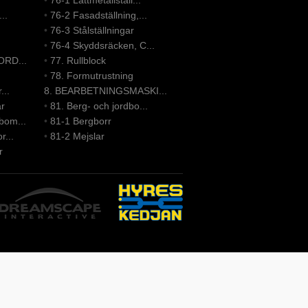
•
76-1 Lättmetallställ...
..
•
76-2 Fasadställning,...
•
76-3 Stålställningar
•
76-4 Skyddsräcken, C...
ORD...
•
77. Rullblock
•
78. Formutrustning
...
8. BEARBETNINGSMASKI...
ar
•
81. Berg- och jordbo...
bom...
•
81-1 Bergborr
r...
•
81-2 Mejslar
r