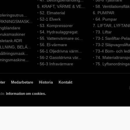
•
47. Betongbehandling...
•
56-6 Tjältinare
5. KRAFT, VÄRME & VE...
•
58. Ventilationsfläk.
•
52. Elmaterial
6. PUMPAR
leringsutrus...
•
52-1 Elverk
•
64. Pumpar
ERKNINGSMASK...
•
53. Kompressorer
7. LIFTAR, LYFTAN
ongblandare
•
54. Hydraulaggregat
•
73. Liftar
bruksmaskiner
•
55. Vattenvärmare oc...
•
73-1 Saxliftar-Pelar
nsletank ADR
•
56. El-värmare
•
73-2 Släpvagnslift
LLNING, BELÄ...
•
56-1 Oljedrivna värm...
•
73-4 Bom- och led
ållningsmask...
•
56-2 Gasoldrivna vär...
•
74. Materialtranspo
ningsmaskine...
•
56-3 Infravärmare
•
75. Lyftanordninga
ter
Medarbetare
Historia
Kontakt
ade.
Information om cookies.