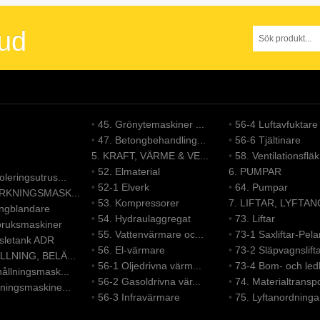
bud
•
45. Grönytemaskiner ...
•
56-4 Luftavfuktare
•
47. Betongbehandling...
•
56-6 Tjältinare
5. KRAFT, VÄRME & VE...
•
58. Ventilationsfläk.
•
52. Elmaterial
6. PUMPAR
leringsutrus...
•
52-1 Elverk
•
64. Pumpar
ERKNINGSMASK...
•
53. Kompressorer
7. LIFTAR, LYFTAN
ongblandare
•
54. Hydraulaggregat
•
73. Liftar
bruksmaskiner
•
55. Vattenvärmare oc...
•
73-1 Saxliftar-Pelar
nsletank ADR
•
56. El-värmare
•
73-2 Släpvagnslift
LLNING, BELÄ...
•
56-1 Oljedrivna värm...
•
73-4 Bom- och led
ållningsmask...
•
56-2 Gasoldrivna vär...
•
74. Materialtranspo
ningsmaskine...
•
56-3 Infravärmare
•
75. Lyftanordninga