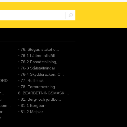
•
76. Stegar, staket o...
•
76-1 Lättmetallställ...
..
•
76-2 Fasadställning,...
•
76-3 Stålställningar
•
76-4 Skyddsräcken, C...
ORD...
•
77. Rullblock
•
78. Formutrustning
...
8. BEARBETNINGSMASKI...
ar
•
81. Berg- och jordbo...
bom...
•
81-1 Bergborr
r...
•
81-2 Mejslar
r