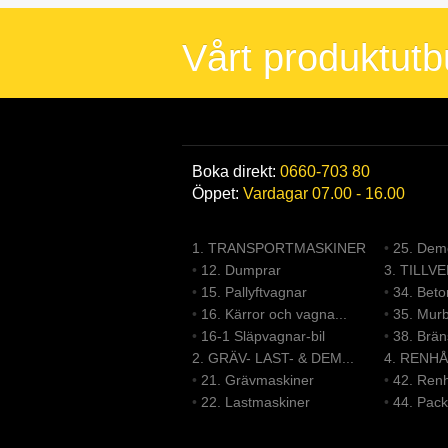
Vårt produktut
Boka direkt:
0660-703 80
Öppet:
Vardagar 07.00 - 16.00
1. TRANSPORTMASKINER
•
25. Demo
•
12. Dumprar
3. TILLV
•
15. Pallyftvagnar
•
34. Bet
•
16. Kärror och vagna...
•
35. Mur
•
16-1 Släpvagnar-bil
•
38. Brä
2. GRÄV- LAST- & DEM...
4. RENHÅ
•
21. Grävmaskiner
•
42. Renh
•
22. Lastmaskiner
•
44. Pack