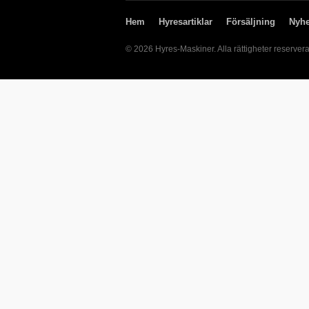
Hem
Hyresartiklar
Försäljning
Nyhe
© 2026 Hyres-Maskiner. Alla rättigheter reserver