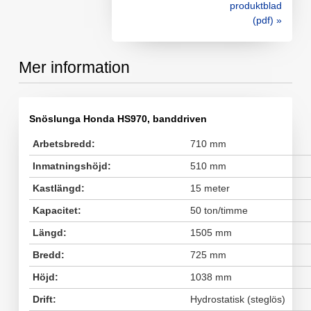
produktblad
(pdf) »
Mer information
Snöslunga Honda HS970, banddriven
Arbetsbredd:
710 mm
Inmatningshöjd:
510 mm
Kastlängd:
15 meter
Kapacitet:
50 ton/timme
Längd:
1505 mm
Bredd:
725 mm
Höjd:
1038 mm
Drift:
Hydrostatisk (steglös)