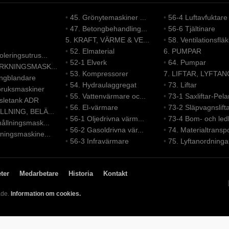
•
45. Grönytemaskiner ...
•
56-4 Luftavfuktare
•
47. Betongbehandling...
•
56-6 Tjältinare
5. KRAFT, VÄRME & VE...
•
58. Ventilationsfläk.
•
52. Elmaterial
6. PUMPAR
leringsutrus...
•
52-1 Elverk
•
64. Pumpar
ERKNINGSMASK...
•
53. Kompressorer
7. LIFTAR, LYFTAN
ongblandare
•
54. Hydraulaggregat
•
73. Liftar
bruksmaskiner
•
55. Vattenvärmare oc...
•
73-1 Saxliftar-Pelar
nsletank ADR
•
56. El-värmare
•
73-2 Släpvagnslift
LLNING, BELÄ...
•
56-1 Oljedrivna värm...
•
73-4 Bom- och led
ållningsmask...
•
56-2 Gasoldrivna vär...
•
74. Materialtranspo
ningsmaskine...
•
56-3 Infravärmare
•
75. Lyftanordninga
ter
Medarbetare
Historia
Kontakt
ade.
Information om cookies.