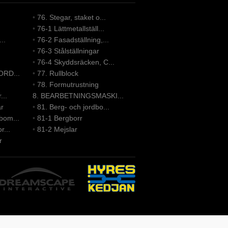
•
76. Stegar, staket o...
•
76-1 Lättmetallställ...
..
•
76-2 Fasadställning,...
•
76-3 Stålställningar
•
76-4 Skyddsräcken, C...
ORD...
•
77. Rullblock
•
78. Formutrustning
...
8. BEARBETNINGSMASKI...
ar
•
81. Berg- och jordbo...
bom...
•
81-1 Bergborr
r...
•
81-2 Mejslar
r