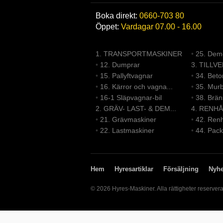
Boka direkt:
0660-703 80
Öppet:
Vardagar 07.00 - 16.00
1. TRANSPORTMASKINER
•
25. Demo
•
12. Dumprar
3. TILLV
•
15. Pallyftvagnar
•
34. Bet
•
16. Kärror och vagna...
•
35. Mur
•
16-1 Släpvagnar-bil
•
38. Brä
2. GRÄV- LAST- & DEM...
4. RENHÅ
•
21. Grävmaskiner
•
42. Renh
•
22. Lastmaskiner
•
44. Pack
Hem
Hyresartiklar
Försäljning
Nyhe
© 2026 Hyres-Maskiner. Alla rättigheter reserver