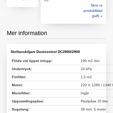
03
Skriv ut
produktblad
(pdf) »
Mer information
Stoftavskiljare Dustcontrol DC2800/2900
Flöde vid öppet inlopp:
190 m
2
/tim
Undertryck:
24 kPa
Finfilter:
1,5 m
2
Motor:
220 V, 1285 / 1340
Microfilter:
Ingår
Uppsamlingspåse:
Plastpåse 20 liter
Sugslang:
38 mm, 5 meter