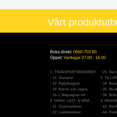
Vårt produktut
Boka direkt:
0660-703 80
Öppet:
Vardagar 07.00 - 16.00
1. TRANSPORTMASKINER
•
25. Demo
•
12. Dumprar
3. TILLV
•
15. Pallyftvagnar
•
34. Bet
•
16. Kärror och vagna...
•
35. Mur
•
16-1 Släpvagnar-bil
•
38. Brä
2. GRÄV- LAST- & DEM...
4. RENHÅ
•
21. Grävmaskiner
•
42. Renh
•
22. Lastmaskiner
•
44. Pack