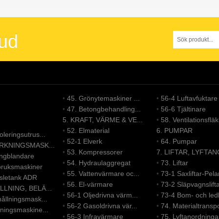
bud
•
45. Grönytemaskiner ...
•
56-4 Luftavfuktare
•
47. Betongbehandling...
•
56-6 Tjältinare
5. KRAFT, VÄRME & VE...
•
58. Ventilationsfläk.
•
52. Elmaterial
6. PUMPAR
leringsutrus...
•
52-1 Elverk
•
64. Pumpar
ERKNINGSMASK...
•
53. Kompressorer
7. LIFTAR, LYFTAN
ongblandare
•
54. Hydraulaggregat
•
73. Liftar
bruksmaskiner
•
55. Vattenvärmare oc...
•
73-1 Saxliftar-Pelar
nsletank ADR
•
56. El-värmare
•
73-2 Släpvagnslift
LLNING, BELÄ...
•
56-1 Oljedrivna värm...
•
73-4 Bom- och led
ållningsmask...
•
56-2 Gasoldrivna vär...
•
74. Materialtranspo
ningsmaskine...
•
56-3 Infravärmare
•
75. Lyftanordninga