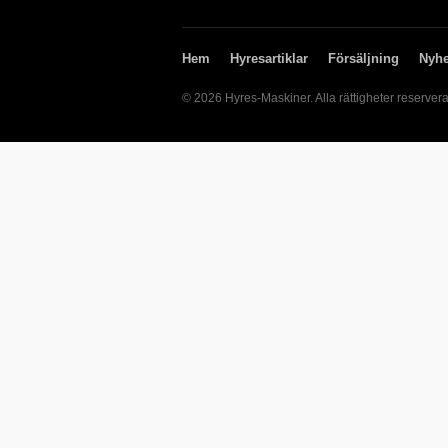
Hem
Hyresartiklar
Försäljning
Nyhe
© 2026 Hyres-Maskiner. Alla rättigheter reserver