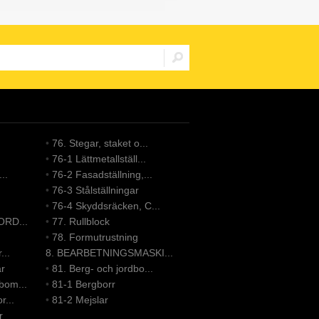
•
76. Stegar, staket o...
•
76-1 Lättmetallställ...
..
•
76-2 Fasadställning,...
•
76-3 Stålställningar
•
76-4 Skyddsräcken, C...
ORD...
•
77. Rullblock
•
78. Formutrustning
...
8. BEARBETNINGSMASKI...
ar
•
81. Berg- och jordbo...
bom...
•
81-1 Bergborr
r...
•
81-2 Mejslar
r