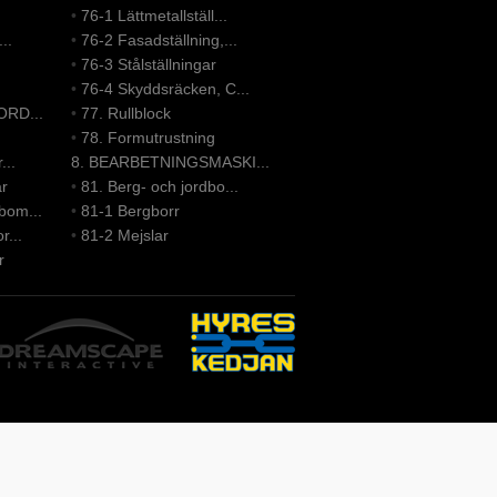
•
76-1 Lättmetallställ...
..
•
76-2 Fasadställning,...
•
76-3 Stålställningar
•
76-4 Skyddsräcken, C...
ORD...
•
77. Rullblock
•
78. Formutrustning
...
8. BEARBETNINGSMASKI...
ar
•
81. Berg- och jordbo...
bom...
•
81-1 Bergborr
r...
•
81-2 Mejslar
r