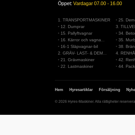
Öppet:
Vardagar 07.00 - 16.00
1. TRANSPORTMASKINER
•
25. Demo
•
12. Dumprar
3. TILLV
•
15. Pallyftvagnar
•
34. Bet
•
16. Kärror och vagna...
•
35. Mur
•
16-1 Släpvagnar-bil
•
38. Brä
2. GRÄV- LAST- & DEM...
4. RENHÅ
•
21. Grävmaskiner
•
42. Renh
•
22. Lastmaskiner
•
44. Pack
Hem
Hyresartiklar
Försäljning
Nyhe
© 2026 Hyres-Maskiner. Alla rättigheter reserver