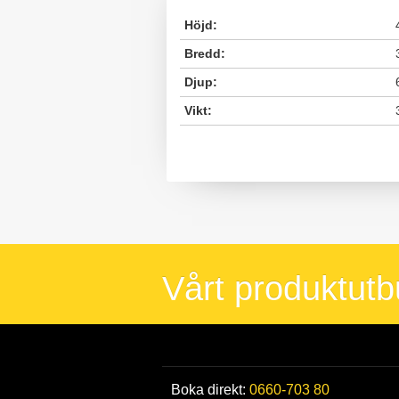
Höjd:
Bredd:
Djup:
Vikt:
Vårt produktut
Boka direkt:
0660-703 80