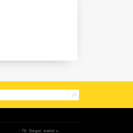
•
76. Stegar, staket o...