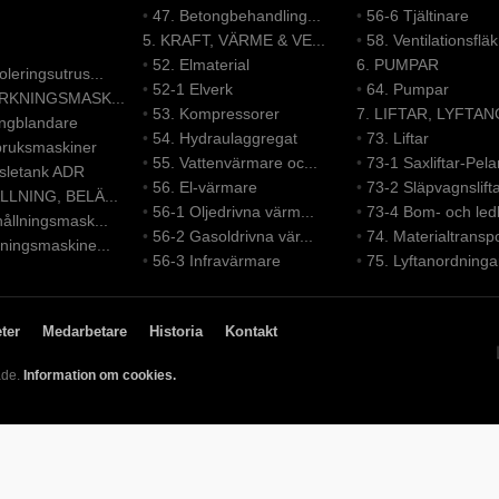
•
47. Betongbehandling...
•
56-6 Tjältinare
5. KRAFT, VÄRME & VE...
•
58. Ventilationsfläk.
•
52. Elmaterial
6. PUMPAR
leringsutrus...
•
52-1 Elverk
•
64. Pumpar
ERKNINGSMASK...
•
53. Kompressorer
7. LIFTAR, LYFTAN
ongblandare
•
54. Hydraulaggregat
•
73. Liftar
bruksmaskiner
•
55. Vattenvärmare oc...
•
73-1 Saxliftar-Pelar
nsletank ADR
•
56. El-värmare
•
73-2 Släpvagnslift
LLNING, BELÄ...
•
56-1 Oljedrivna värm...
•
73-4 Bom- och led
ållningsmask...
•
56-2 Gasoldrivna vär...
•
74. Materialtranspo
ningsmaskine...
•
56-3 Infravärmare
•
75. Lyftanordninga
ter
Medarbetare
Historia
Kontakt
ade.
Information om cookies.