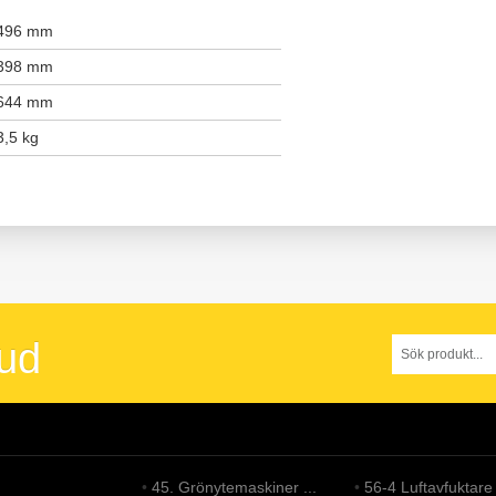
496 mm
398 mm
644 mm
3,5 kg
bud
•
45. Grönytemaskiner ...
•
56-4 Luftavfuktare